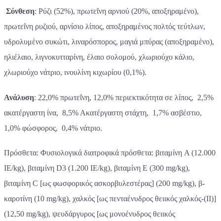
Σύνθεση
: Ρύζι (52%), πρωτεΐνη αρνιού (20%, αποξηραμένο),
πρωτεΐνη ρυζιού, αρνίσιο λίπος, αποξηραμένος πολτός τεύτλων,
υδρολυμένο συκώτι, λιναρόσπορος, μαγιά μπύρας (αποξηραμένο),
ηλιέλαιο, λιγνοκυτταρίνη, έλαιο σολομού, χλωριούχο κάλιο,
χλωριούχο νάτριο, ινουλίνη κιχωρίου (0,1%).
Ανάλυση
: 22,0% πρωτεΐνη, 12,0% περιεκτικότητα σε λίπος, 2,5%
ακατέργαστη ίνα, 8,5% Ακατέργαστη στάχτη, 1,7% ασβέστιο,
1,0% φώσφορος, 0,4% νάτριο.
Πρόσθετα: Φυσιολογικά διατροφικά πρόσθετα: βιταμίνη A (12.000
IE/kg), βιταμίνη D3 (1.200 IE/kg), βιταμίνη E (300 mg/kg),
βιταμίνη C [ως φωσφορικός ασκορβυλεστέρας] (200 mg/kg), β-
καροτίνη (10 mg/kg), χαλκός [ως πενταένυδρος θειικός χαλκός-(II)]
(12,50 mg/kg), ψευδάργυρος [ως μονοένυδρος θειικός