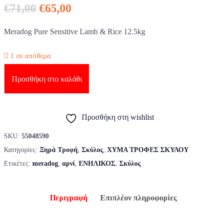
Original price was: €71,00.
Η τρέχουσα τιμή είναι: €65,00
€
71,00
€
65,00
Meradog Pure Sensitive Lamb & Rice 12.5kg
1 σε απόθεμα
Προσθήκη στο καλάθι
Προσθήκη στη wishlist
SKU:
55048590
Κατηγορίες:
Ξηρά Τροφή
,
Σκύλος
,
ΧΥΜΑ ΤΡΟΦΕΣ ΣΚΥΛΟΥ
Ετικέτες:
meradog
,
αρνί
,
ΕΝΗΛΙΚΟΣ
,
Σκύλος
Περιγραφή
Επιπλέον πληροφορίες