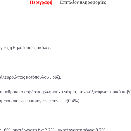
Περιγραφή
Επιπλέον πληροφορίες
γγυες ή θηλάζουσες σκύλες.
λευρο,λίπος κοτόπουλου , ρύζι,
ύ,ανθρακικό ασβέστιο,χλωριούχο νάτριο, μονο-όξινοφωσφορικό ασβέσ
ώμενα απο
saccharomyces cerevisiae(0,4%).
 16%, ακατέργαστη ίνα 2,2% , ακατέργαστη τέφρα 8,2%.