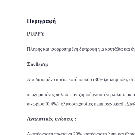
Περιγραφή
PUPPY
Πλήρης και ισορροπημένη διατροφή για κουτάβια και έ
Σύνθεση:
Αφυδατωμένο κρέας κοτόπουλου (30%),καλαμπόκι, σιτά
αποξηραμένος πολτός παντζαριού,γλουτένη καλαμποκιο
κιχωρίου (0,4%), ολιγοσακχαρίτες
mannose-based
εξαγ
Αναλυτικές ενώσεις :
Ακατέργαστη πρωτείνη 29%, ακτέργαστα λιπη και έλαια