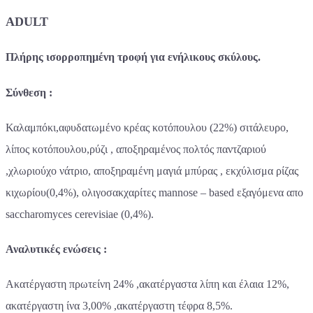
ADULT
Πλήρης ισορροπημένη τροφή για ενήλικους σκύλους.
Σύνθεση :
Καλαμπόκι,αφυδατωμένο κρέας κοτόπουλου (22%) σιτάλευρο,
λίπος κοτόπουλου,ρύζι , αποξηραμένος πολτός παντζαριού
,χλωριούχο νάτριο, αποξηραμένη μαγιά μπύρας , εκχύλισμα ρίζας
κιχωρίου(0,4%), ολιγοσακχαρίτες
mannose – based
εξαγόμενα απο
saccharomyces cerevisiae (0,4%).
Αναλυτικές ενώσεις :
Ακατέργαστη πρωτείνη 24% ,ακατέργαστα λίπη και έλαια 12%,
ακατέργαστη ίνα 3,00% ,ακατέργαστη τέφρα 8,5%.