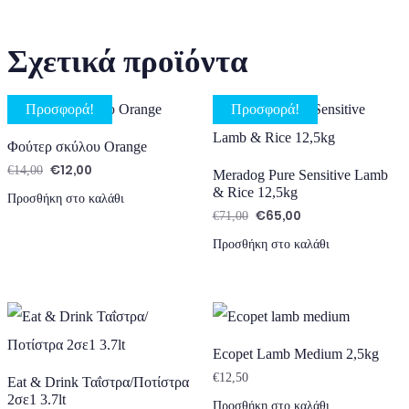
Σχετικά προϊόντα
Προσφορά!
Προσφορά!
Φούτερ σκύλου Orange
€
12,00
Original price was: €14,00.
Η τρέχουσα τιμή είναι: €12,00.
€
14,00
Meradog Pure Sensitive Lamb
& Rice 12,5kg
Προσθήκη στο καλάθι
€
65,00
Original price was: €71,00.
Η τρέχουσα τιμή είνα
€
71,00
Προσθήκη στο καλάθι
Ecopet Lamb Medium 2,5kg
€
12,50
Eat & Drink Ταΐστρα/Ποτίστρα
2σε1 3.7lt
Προσθήκη στο καλάθι