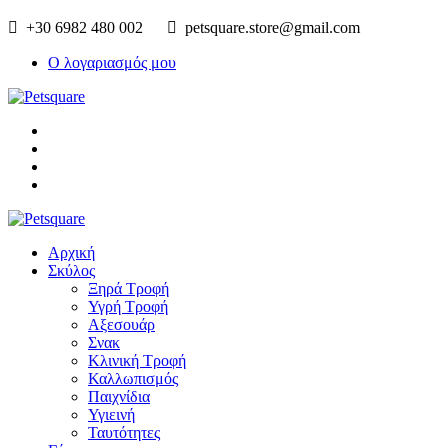
+30 6982 480 002
petsquare.store@gmail.com
Ο λογαριασμός μου
Αρχική
Σκύλος
Ξηρά Τροφή
Υγρή Τροφή
Αξεσουάρ
Σνακ
Κλινική Τροφή
Καλλωπισμός
Παιχνίδια
Υγιεινή
Ταυτότητες