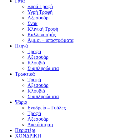
Γάτα
Ξηρά Τροφή
Υγρή Τροφή
Αξεσουάρ
Σνακ
Κλινική Τροφή
Καλλωπισμός
Άμμοι – υποστρώματα
Πτηνά
Τροφή
Αξεσουάρ
Κλουβιά
Συμπληρώματα
Τρωκτικά
Τροφή
Αξεσουάρ
Κλουβιά
Συμπληρώματα
Ψάρια
Ενυδρεία – Γυάλες
Τροφή
Αξεσουάρ
Διακόσμηση
Περιστέρι
ΧΟΝΔΡΙΚΗ