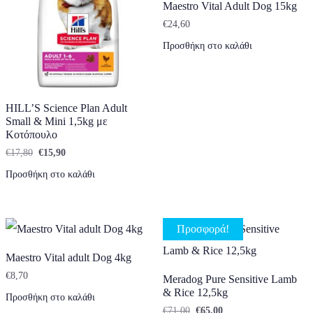
Maestro Vital Adult Dog 15kg
€
24,60
Προσθήκη στο καλάθι
HILL’S Science Plan Adult
Small & Mini 1,5kg με
Κοτόπουλο
Original price was: €17,80.
Η τρέχουσα τιμή είναι: €15,90.
€
17,80
€
15,90
Προσθήκη στο καλάθι
Προσφορά!
Maestro Vital adult Dog 4kg
€
8,70
Meradog Pure Sensitive Lamb
& Rice 12,5kg
Προσθήκη στο καλάθι
Original price was: €71,00.
Η τρέχουσα τιμή είναι
€
71,00
€
65,00