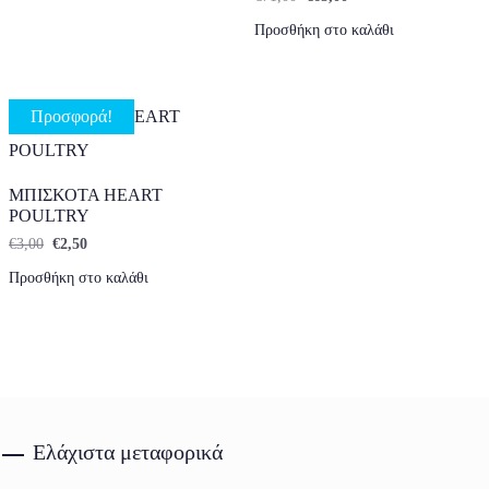
Προσθήκη στο καλάθι
Προσφορά!
ΜΠΙΣΚΟΤΑ HEART
POULTRY
Original price was: €3,00.
Η τρέχουσα τιμή είναι: €2,50.
€
3,00
€
2,50
Προσθήκη στο καλάθι
Ελάχιστα μεταφορικά