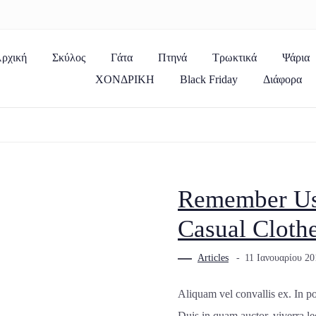
ρχική
Σκύλος
Γάτα
Πτηνά
Τρωκτικά
Ψάρια
ΧΟΝΔΡΙΚΗ
Black Friday
Διάφορα
Remember Us 
Casual Cloth
Articles
11 Ιανουαρίου 20
Aliquam vel convallis ex. In po
Duis in quam auctor, viverra le