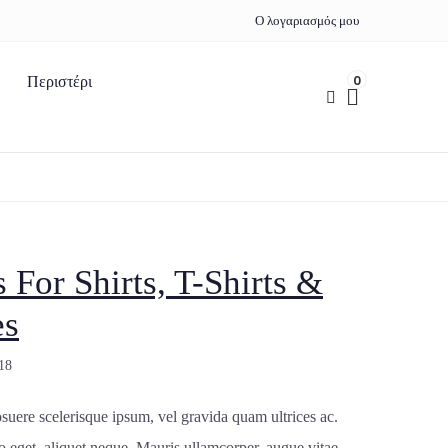
Ο λογαριασμός μου
0
Περιστέρι
For Shirts, T-Shirts &
es
18
suere scelerisque ipsum, vel gravida quam ultrices ac.
o eget, aliquet neque. Mauris ullamcorper, augue vitae