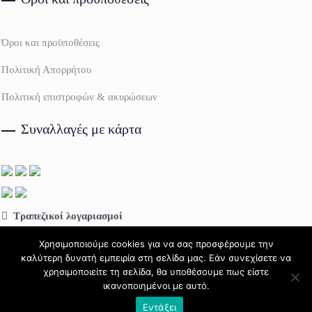
Όροι και προϋποθέσεις
Πολιτική Απορρήτου
Πολιτική επιστροφών & ακυρώσεων
Συναλλαγές με κάρτα
Τραπεζικοί λογαριασμοί
Πειραιώς:
GR64 0172 2130 0052 1309 0814 992
Χρησιμοποιούμε cookies για να σας προσφέρουμε την
καλύτερη δυνατή εμπειρία στη σελίδα μας. Εάν συνεχίσετε να
Eurobank:
GR68 0260 0600 0000 4020 1211 938
χρησιμοποιείτε τη σελίδα, θα υποθέσουμε πως είστε
ικανοποιημένοι με αυτό.
Εντάξει
Petsquare 2026 - All rights reserved ®