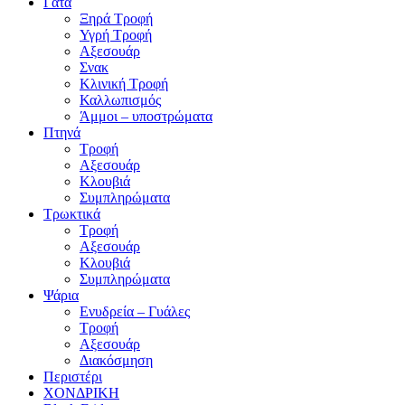
Γάτα
Ξηρά Τροφή
Υγρή Τροφή
Αξεσουάρ
Σνακ
Κλινική Τροφή
Καλλωπισμός
Άμμοι – υποστρώματα
Πτηνά
Τροφή
Αξεσουάρ
Κλουβιά
Συμπληρώματα
Τρωκτικά
Τροφή
Αξεσουάρ
Κλουβιά
Συμπληρώματα
Ψάρια
Ενυδρεία – Γυάλες
Τροφή
Αξεσουάρ
Διακόσμηση
Περιστέρι
ΧΟΝΔΡΙΚΗ