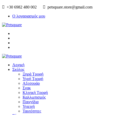
+30 6982 480 002
petsquare.store@gmail.com
Ο λογαριασμός μου
Αρχική
Σκύλος
Ξηρά Τροφή
Υγρή Τροφή
Αξεσουάρ
Σνακ
Κλινική Τροφή
Καλλωπισμός
Παιχνίδια
Υγιεινή
Ταυτότητες