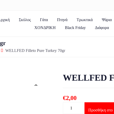
ρχική
Σκύλος
Γάτα
Πτηνά
Τρωκτικά
Ψάρια
ΧΟΝΔΡΙΚΗ
Black Friday
Διάφορα
gr
WELLFED Filleto Pure Turkey 70gr
WELLFED Fil
Zoom
€
2,00
Ποσότητα
Προσθήκη στο 