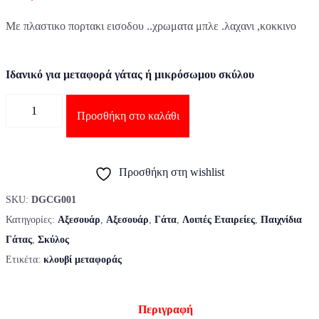
Με πλαστικο πορτακι εισοδου
..
χρωματα
μπλε .λαχανι ,κοκκινο
Iδανικό για μεταφορά γάτας ή μικρόσωμου σκύλου
Ποσότητα
Προσθήκη στο καλάθι
Προσθήκη στη wishlist
SKU:
DGCG001
Κατηγορίες:
Αξεσουάρ
,
Αξεσουάρ
,
Γάτα
,
Λοιπές Εταιρείες
,
Παιχνίδια
Γάτας
,
Σκύλος
Ετικέτα:
κλουβί μεταφοράς
Περιγραφή