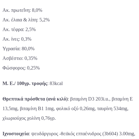
Ακ. πρωτεΐνη: 8,0%
Ακ. έλαια & λίπη: 5,2%
Ακ. τέφρα: 2,5%
Ακ. ίνες: 0,3%
Υγρασία: 80,0%
Ασβέστιο: 0,35%
Φώσφορος: 0,25%
Μ. Ε./ 100γρ. τροφής
: 83kcal
Θρεπτικά πρόσθετα (ανά κιλό)
: βιταμίνη D3 203i.u., βιταμίνη E
13,5mg, βιταμίνη Β1 1mg, φολικό οξύ 0,26mg, ταυρίνη 534mg,
χλωριούχος χολίνη 0,76γρ.
Ιχνοστοιχεία
: ψευδάργυρος -θειϊκός επταένυδρος (3b604) 3.00mg,