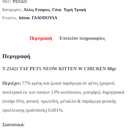
SKU:
PI21421
Κατηγορίες:
Αλλες Εταιριες
,
Γάτα
,
Υγρή Τροφή
Ετικέτες:
kitten
,
ΓΑΛΟΠΟΥΛΑ
Περιγραφή
Επιπλέον πληροφορίες
Περιγραφή
T-21421 TAF PETS NEOW KITTEN W CHICKEN 80gr
Περιέχει:
77% κρέας και ζωικά παράγωγα σε φέτες (χοιρινό,
πουλερικά εκ των οποίων 13% κοτόπουλο, μοσχάρι), δημητριακά
(σιτάρι 6%), φυτική πρωτεΐνη, μέταλλα & παράγωγα φυτικής
προέλευσης (μαϊντανός) 0,001%.
Συστατικά
: