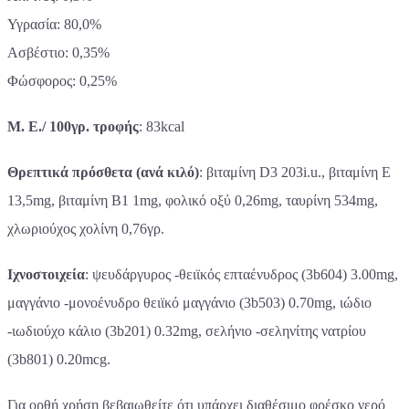
Υγρασία: 80,0%
Ασβέστιο: 0,35%
Φώσφορος: 0,25%
Μ. Ε./ 100γρ. τροφής
: 83kcal
Θρεπτικά πρόσθετα (ανά κιλό)
: βιταμίνη D3 203i.u., βιταμίνη E
13,5mg, βιταμίνη Β1 1mg, φολικό οξύ 0,26mg, ταυρίνη 534mg,
χλωριούχος χολίνη 0,76γρ.
Ιχνοστοιχεία
: ψευδάργυρος -θειϊκός επταένυδρος (3b604) 3.00mg,
μαγγάνιο -μονοένυδρο θειϊκό μαγγάνιο (3b503) 0.70mg, ιώδιο
-ιωδιούχο κάλιο (3b201) 0.32mg, σελήνιο -σεληνίτης νατρίου
(3b801) 0.20mcg.
Για ορθή χρήση βεβαιωθείτε ότι υπάρχει διαθέσιμο φρέσκο νερό