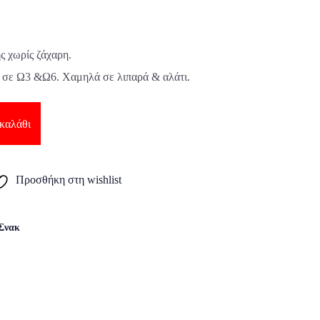
ς χωρίς ζάχαρη.
α σε Ω3 &Ω6. Χαμηλά σε λιπαρά & αλάτι.
καλάθι
Προσθήκη στη wishlist
Σνακ