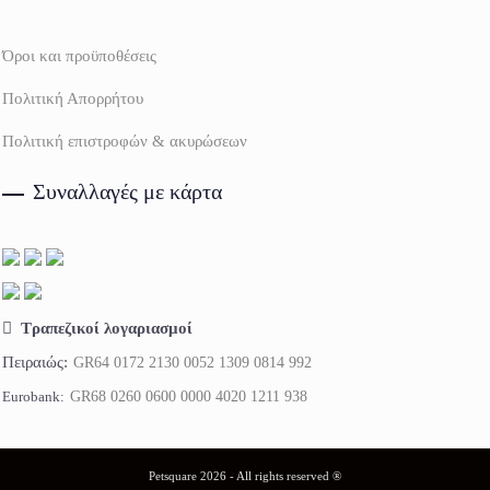
Όροι και προϋποθέσεις
Πολιτική Απορρήτου
Πολιτική επιστροφών & ακυρώσεων
Συναλλαγές με κάρτα
Τραπεζικοί λογαριασμοί
Πειραιώς:
GR64 0172 2130 0052 1309 0814 992
Eurobank:
GR68 0260 0600 0000 4020 1211 938
Petsquare 2026 - All rights reserved ®