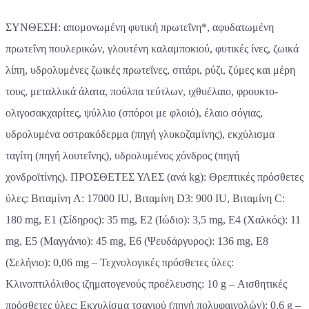
ΣΥΝΘΕΣΗ: απομονωμένη φυτική πρωτεΐνη*, αφυδατωμένη
πρωτεΐνη πουλερικών, γλουτένη καλαμποκιού, φυτικές ίνες, ζωικά
λίπη, υδρολυμένες ζωικές πρωτεΐνες, σιτάρι, ρύζι, ζύμες και μέρη
τους, μεταλλικά άλατα, πούλπα τεύτλων, ιχθυέλαιο, φρουκτο­
ολιγοσακχαρίτες, ψύλλιο (σπόροι με φλοιό), έλαιο σόγιας,
υδρολυμένα οστρακόδερμα (πηγή γλυκοζαμίνης), εκχύλισμα
ταγίτη (πηγή λουτεΐνης), υδρολυμένος χόνδρος (πηγή
χονδροϊτίνης). ΠΡΟΣΘΕΤΕΣ ΥΛΕΣ (ανά kg): Θρεπτικές πρόσθετες
ύλες: Βιταμίνη A: 17000 IU, Βιταμίνη D3: 900 IU, Βιταμίνη C:
180 mg, E1 (Σίδηρος): 35 mg, E2 (Ιώδιο): 3,5 mg, E4 (Χαλκός): 11
mg, E5 (Μαγγάνιο): 45 mg, E6 (Ψευδάργυρος): 136 mg, E8
(Σελήνιο): 0,06 mg – Τεχνολογικές πρόσθετες ύλες:
Κλινοπτιλόλιθος ιζηματογενούς προέλευσης: 10 g – Αισθητικές
πρόσθετες ύλες: Εκχυλίσμα τσαγιού (πηγή πολυφαινολών): 0,6 g –