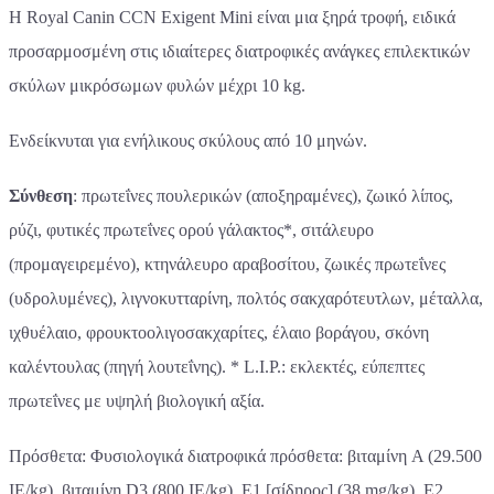
Η Royal Canin CCN Exigent Mini είναι μια ξηρά τροφή, ειδικά
προσαρμοσμένη στις ιδιαίτερες διατροφικές ανάγκες επιλεκτικών
σκύλων μικρόσωμων φυλών μέχρι 10 kg.
Ενδείκνυται για ενήλικους σκύλους από 10 μηνών.
Σύνθεση
: πρωτεΐνες πουλερικών (αποξηραμένες), ζωικό λίπος,
ρύζι, φυτικές πρωτεΐνες ορού γάλακτος*, σιτάλευρο
(προμαγειρεμένο), κτηνάλευρο αραβοσίτου, ζωικές πρωτεΐνες
(υδρολυμένες), λιγνοκυτταρίνη, πολτός σακχαρότευτλων, μέταλλα,
ιχθυέλαιο, φρουκτοολιγοσακχαρίτες, έλαιο βοράγου, σκόνη
καλέντουλας (πηγή λουτεΐνης). * L.I.P.: εκλεκτές, εύπεπτες
πρωτεΐνες με υψηλή βιολογική αξία.
Πρόσθετα: Φυσιολογικά διατροφικά πρόσθετα: βιταμίνη A (29.500
IE/kg), βιταμίνη D3 (800 IE/kg), E1 [σίδηρος] (38 mg/kg), E2