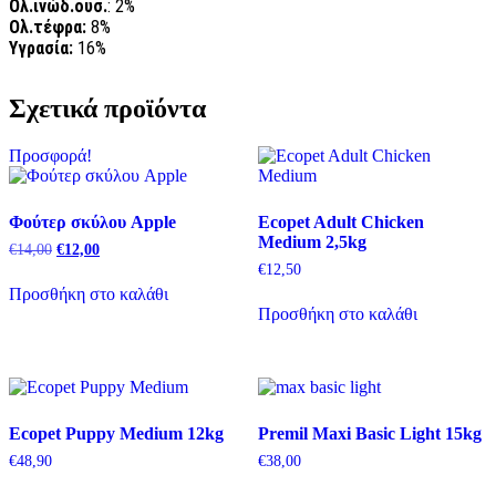
Ολ.ινώδ.ουσ.
: 2%
Ολ.τέφρα:
8%
Υγρασία:
16%
Σχετικά προϊόντα
Προσφορά!
Φούτερ σκύλου Apple
Ecopet Adult Chicken
Medium 2,5kg
Original
Η
€
14,00
€
12,00
price
τρέχουσα
€
12,50
was:
τιμή
Προσθήκη στο καλάθι
€14,00.
είναι:
Προσθήκη στο καλάθι
€12,00.
Ecopet Puppy Medium 12kg
Premil Maxi Basic Light 15kg
€
48,90
€
38,00