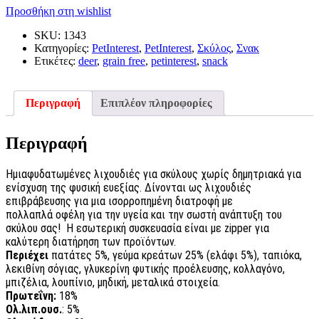
Προσθήκη στη wishlist
SKU:
1343
Κατηγορίες:
PetInterest
,
PetInterest
,
Σκύλος
,
Σνακ
Ετικέτες:
deer
,
grain free
,
petinterest
,
snack
Περιγραφή
Επιπλέον πληροφορίες
Περιγραφή
Ημιαφυδατωμένες λιχουδιές για σκύλους
χωρίς δημητριακά για
ενίσχυση της φυσική ευεξίας. Δίνονται ως λιχουδιές
επιβράβευσης για μια ισορροπημένη διατροφή με
πολλαπλά οφέλη για την υγεία και την σωστή ανάπτυξη του
σκύλου σας! Η εσωτερική συσκευασία είναι με zipper για
καλύτερη διατήρηση των προϊόντων.
Περιέχει
πατάτες 5%, γεύμα κρεάτων 25% (ελάφι 5%), ταπιόκα,
λεκιθίνη σόγιας, γλυκερίνη φυτικής προέλευσης, κολλαγόνο,
μπιζέλια, λουπίνιο, μηδική, μεταλικά στοιχεία.
Πρωτεΐνη:
18%
Oλ.λιπ.ουσ.
: 5%