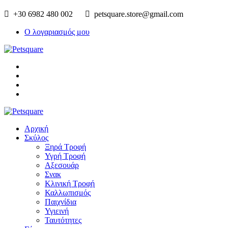
+30 6982 480 002
petsquare.store@gmail.com
Ο λογαριασμός μου
Αρχική
Σκύλος
Ξηρά Τροφή
Υγρή Τροφή
Αξεσουάρ
Σνακ
Κλινική Τροφή
Καλλωπισμός
Παιχνίδια
Υγιεινή
Ταυτότητες