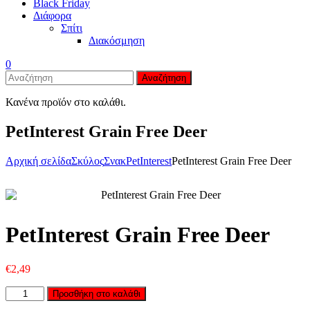
Black Friday
Διάφορα
Σπίτι
Διακόσμηση
0
Αναζήτηση
Κανένα προϊόν στο καλάθι.
PetInterest Grain Free Deer
Αρχική σελίδα
Σκύλος
Σνακ
PetInterest
PetInterest Grain Free Deer
Zo
PetInterest Grain Free Deer
€
2,49
Ποσότητα
Προσθήκη στο καλάθι