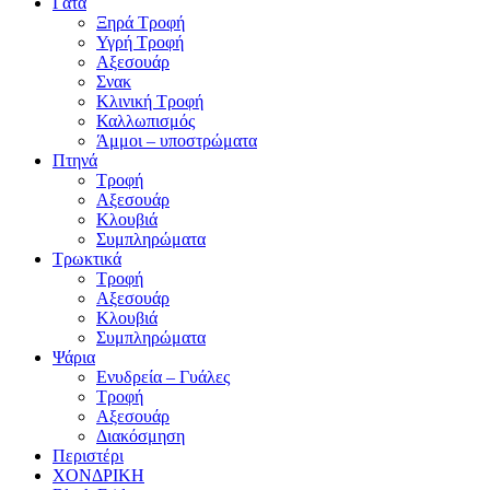
Γάτα
Ξηρά Τροφή
Υγρή Τροφή
Αξεσουάρ
Σνακ
Κλινική Τροφή
Καλλωπισμός
Άμμοι – υποστρώματα
Πτηνά
Τροφή
Αξεσουάρ
Κλουβιά
Συμπληρώματα
Τρωκτικά
Τροφή
Αξεσουάρ
Κλουβιά
Συμπληρώματα
Ψάρια
Ενυδρεία – Γυάλες
Τροφή
Αξεσουάρ
Διακόσμηση
Περιστέρι
ΧΟΝΔΡΙΚΗ