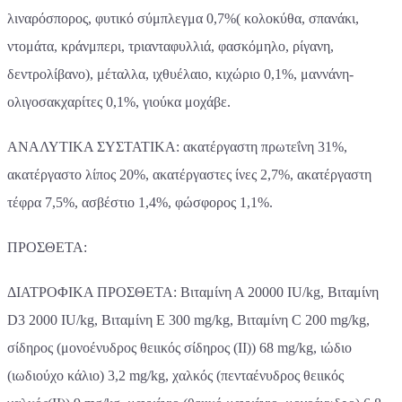
λιναρόσπορος, φυτικό σύμπλεγμα 0,7%( κολοκύθα, σπανάκι,
ντομάτα, κράνμπερι, τριανταφυλλιά, φασκόμηλο, ρίγανη,
δεντρολίβανο), μέταλλα, ιχθυέλαιο, κιχώριο 0,1%, μαννάνη-
ολιγοσακχαρίτες 0,1%, γιούκα μοχάβε.
ΑΝΑΛΥΤΙΚΑ ΣΥΣΤΑΤΙΚΑ: ακατέργαστη πρωτεΐνη 31%,
ακατέργαστο λίπος 20%, ακατέργαστες ίνες 2,7%, ακατέργαστη
τέφρα 7,5%, ασβέστιο 1,4%, φώσφορος 1,1%.
ΠΡΟΣΘΕΤΑ:
ΔΙΑΤΡΟΦΙΚΑ ΠΡΟΣΘΕΤΑ: Βιταμίνη Α 20000 IU/kg, Βιταμίνη
D3 2000 IU/kg, Βιταμίνη E 300 mg/kg, Βιταμίνη C 200 mg/kg,
σίδηρος (μονοένυδρος θειικός σίδηρος (II)) 68 mg/kg, ιώδιο
(ιωδιούχο κάλιο) 3,2 mg/kg, χαλκός (πενταένυδρος θειικός