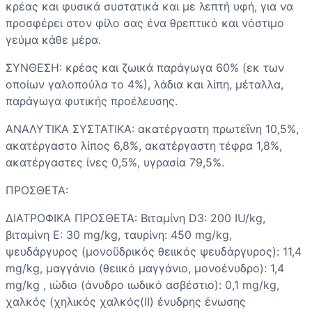
κρέας και φυσικά συστατικά και με λεπτή υφή, για να
προσφέρει στον φίλο σας ένα θρεπτικό και νόστιμο
γεύμα κάθε μέρα.
ΣΥΝΘΕΣΗ: κρέας και ζωικά παράγωγα 60% (εκ των
οποίων γαλοπούλα το 4%), λάδια και λίπη, μέταλλα,
παράγωγα φυτικής προέλευσης.
ΑΝΑΛΥΤΙΚΑ ΣΥΣΤΑΤΙΚΑ: ακατέργαστη πρωτεΐνη 10,5%,
ακατέργαστο λίπος 6,8%, ακατέργαστη τέφρα 1,8%,
ακατέργαστες ίνες 0,5%, υγρασία 79,5%.
ΠΡΟΣΘΕΤΑ:
ΔΙΑΤΡΟΦΙΚΑ ΠΡΟΣΘΕΤΑ: Βιταμίνη D3: 200 IU/kg,
βιταμίνη Ε: 30 mg/kg, ταυρίνη: 450 mg/kg,
ψευδάργυρος (μονοϋδρικός θειικός ψευδάργυρος): 11,4
mg/kg, μαγγάνιο (θειικό μαγγάνιο, μονοένυδρο): 1,4
mg/kg , ιώδιο (άνυδρο ιωδικό ασβέστιο): 0,1 mg/kg,
χαλκός (χηλικός χαλκός(II) ένυδρης ένωσης