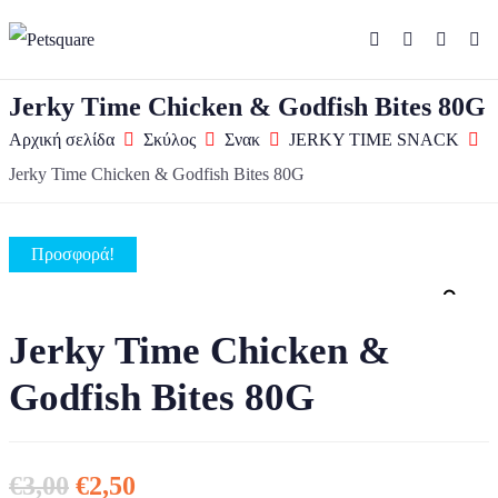
Jerky Time Chicken & Godfish Bites 80G
Αρχική σελίδα
Σκύλος
Σνακ
JERKY TIME SNACK
Jerky Time Chicken & Godfish Bites 80G
Προσφορά!
Zo
Jerky Time Chicken &
Godfish Bites 80G
Original price was: €3,00.
Η τρέχουσα τιμή είναι: €2,50.
€
3,00
€
2,50