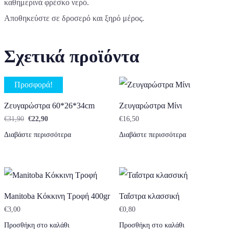
καθημερινά φρέσκο νερό.
Αποθηκεύστε σε δροσερό και ξηρό μέρος.
Σχετικά προϊόντα
Προσφορά!
Ζευγαρώστρα 60*26*34cm
Ζευγαρώστρα Μίνι
Original price was: €31,90.
Η τρέχουσα τιμή είναι: €22,90.
€
31,90
€
22,90
€
16,50
Διαβάστε περισσότερα
Διαβάστε περισσότερα
Manitoba Κόκκινη Τροφή 400gr
Ταΐστρα κλασσική
€
3,00
€
0,80
Προσθήκη στο καλάθι
Προσθήκη στο καλάθι