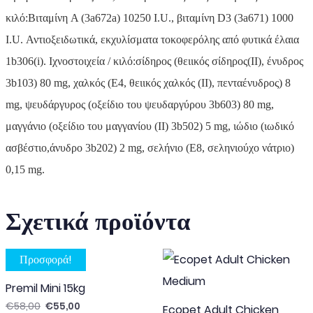
κιλό:Βιταμίνη A (3a672a) 10250 I.U., βιταμίνη D3 (3a671) 1000
I.U. Αντιοξειδωτικά, εκχυλίσματα τοκοφερόλης από φυτικά έλαια
1b306(i). Ιχνοστοιχεία / κιλό:σίδηρος (θειικός σίδηρος(II), ένυδρος
3b103) 80 mg, χαλκός (E4, θειικός χαλκός (II), πενταένυδρος) 8
mg, ψευδάργυρος (οξείδιο του ψευδαργύρου 3b603) 80 mg,
μαγγάνιο (οξείδιο του μαγγανίου (II) 3b502) 5 mg, ιώδιο (ιωδικό
ασβέστιο,άνυδρο 3b202) 2 mg, σελήνιο (E8, σεληνιούχο νάτριο)
0,15 mg.
Σχετικά προϊόντα
Προσφορά!
Premil Mini 15kg
Original price was: €58,00.
Η τρέχουσα τιμή είναι: €55,00.
€
58,00
€
55,00
Ecopet Adult Chicken