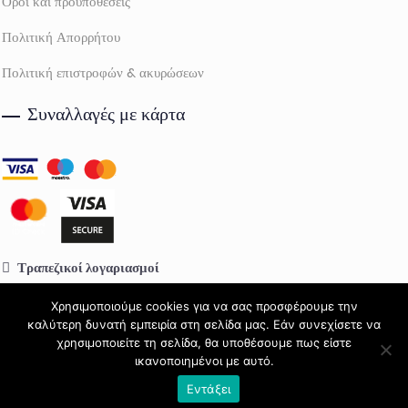
Όροι και προϋποθέσεις
Πολιτική Απορρήτου
Πολιτική επιστροφών & ακυρώσεων
Συναλλαγές με κάρτα
Τραπεζικοί λογαριασμοί
Πειραιώς:
GR64 0172 2130 0052 1309 0814 992
Χρησιμοποιούμε cookies για να σας προσφέρουμε την
καλύτερη δυνατή εμπειρία στη σελίδα μας. Εάν συνεχίσετε να
Eurobank:
GR68 0260 0600 0000 4020 1211 938
χρησιμοποιείτε τη σελίδα, θα υποθέσουμε πως είστε
ικανοποιημένοι με αυτό.
Εντάξει
Petsquare 2026 - All rights reserved ®