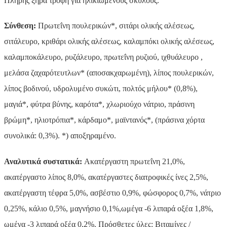
Πλήρης ξηρά τροφή για ηλικιωμένους σκύλους.
Σύνθεση:
Πρωτεΐνη πουλερικών*, σιτάρι ολικής αλέσεως,
σιτάλευρο, κριθάρι ολικής αλέσεως, καλαμπόκι ολικής αλέσεως,
καλαμποκάλευρο, ρυζάλευρο, πρωτεΐνη ρυζιού, ιχθυάλευρο ,
μελάσα ζαχαρότευτλων* (αποσακχαρωμένη), λίπος πουλερικών,
λίπος βοδινού, υδρολυμένο συκώτι, πολτός μήλου* (0,8%),
μαγιά*, φύτρα βύνης, καρότα*, χλωριούχο νάτριο, πράσινη
βρώμη*, ηλιοτρόπια*, κάρδαμο*, μαϊντανός*, (πράσινα χόρτα
συνολικά: 0,3%). *) αποξηραμένο.
Αναλυτικά συστατικά:
Ακατέργαστη πρωτεΐνη 21,0%,
ακατέργαστο λίπος 8,0%, ακατέργαστες διατροφικές ίνες 2,5%,
ακατέργαστη τέφρα 5,0%, ασβέστιο 0,9%, φώσφορος 0,7%, νάτριο
0,25%, κάλιο 0,5%, μαγνήσιο 0,1%,ωμέγα -6 λιπαρά οξέα 1,8%,
ωμέγα -3 λιπαρά οξέα 0,2%. Πρόσθετες ύλες: Βιταμίνες /