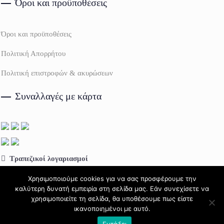
Όροι και προϋποθέσεις
Όροι και προϋποθέσεις
Πολιτική Απορρήτου
Πολιτική επιστροφών & ακυρώσεων
Συναλλαγές με κάρτα
Τραπεζικοί λογαριασμοί
Πειραιώς:
GR64 0172 2130 0052 1309 0814 992
Χρησιμοποιούμε cookies για να σας προσφέρουμε την
καλύτερη δυνατή εμπειρία στη σελίδα μας. Εάν συνεχίσετε να
Eurobank:
GR68 0260 0600 0000 4020 1211 938
χρησιμοποιείτε τη σελίδα, θα υποθέσουμε πως είστε
ικανοποιημένοι με αυτό.
Εντάξει