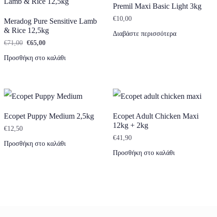
Premil Maxi Basic Light 3kg
€
10,00
Meradog Pure Sensitive Lamb
& Rice 12,5kg
Διαβάστε περισσότερα
Original price was: €71,00.
Η τρέχουσα τιμή είναι: €65,00.
€
71,00
€
65,00
Προσθήκη στο καλάθι
Ecopet Puppy Medium 2,5kg
Ecopet Adult Chicken Maxi
12kg + 2kg
€
12,50
€
41,90
Προσθήκη στο καλάθι
Προσθήκη στο καλάθι