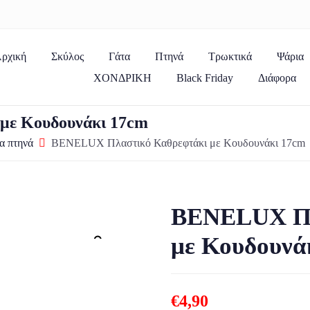
ρχική
Σκύλος
Γάτα
Πτηνά
Τρωκτικά
Ψάρια
ΧΟΝΔΡΙΚΗ
Black Friday
Διάφορα
με Κουδουνάκι 17cm
ια πτηνά
BENELUX Πλαστικό Καθρεφτάκι με Κουδουνάκι 17cm
BENELUX Πλ
με Κουδουνά
Zoom
€
4,90