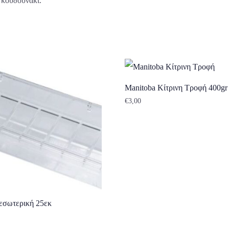
 κουδουνάκι.
Manitoba Κίτρινη Τροφή 400gr
€
3,00
 εσωτερική 25εκ