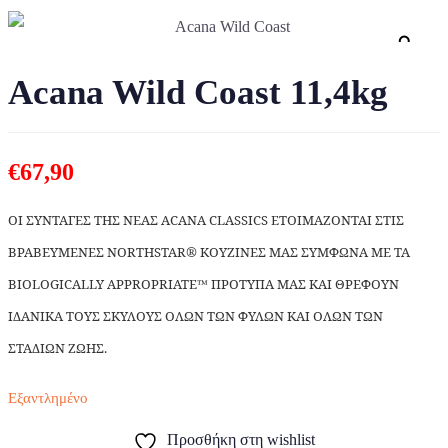
Zo
Acana Wild Coast 11,4kg
€
67,90
ΟΙ ΣΥΝΤΑΓΕΣ ΤΗΣ ΝΕΑΣ ACANA CLASSICS ΕΤΟΙΜΑΖΟΝΤΑΙ ΣΤΙΣ
ΒΡΑΒΕΥΜΕΝΕΣ NORTHSTAR® ΚΟΥΖΙΝΕΣ ΜΑΣ ΣΥΜΦΩΝΑ ΜΕ ΤΑ
BIOLOGICALLY APPROPRIATE™ ΠΡΟΤΥΠΑ ΜΑΣ ΚΑΙ ΘΡΕΦΟΥΝ
ΙΔΑΝΙΚΑ ΤΟΥΣ ΣΚΥΛΟΥΣ ΟΛΩΝ ΤΩΝ ΦΥΛΩΝ ΚΑΙ ΟΛΩΝ ΤΩΝ
ΣΤΑΔΙΩΝ ΖΩΗΣ.
Εξαντλημένο
Προσθήκη στη wishlist