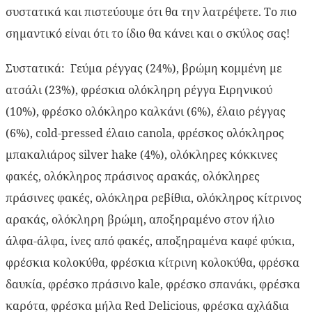
συστατικά και πιστεύουμε ότι θα την λατρέψετε. Το πιο
σημαντικό είναι ότι το ίδιο θα κάνει και ο σκύλος σας!
Συστατικά:
Γεύμα ρέγγας (24%), βρώμη κομμένη με
ατσάλι (23%), φρέσκια ολόκληρη ρέγγα Ειρηνικού
(10%), φρέσκο ολόκληρο καλκάνι (6%), έλαιο ρέγγας
(6%), cold-pressed έλαιο canola, φρέσκος ολόκληρος
μπακαλιάρος silver hake (4%), ολόκληρες κόκκινες
φακές, ολόκληρος πράσινος αρακάς, ολόκληρες
πράσινες φακές, ολόκληρα ρεβίθια, ολόκληρος κίτρινος
αρακάς, ολόκληρη βρώμη, αποξηραμένο στον ήλιο
άλφα-άλφα, ίνες από φακές, αποξηραμένα καφέ φύκια,
φρέσκια κολοκύθα, φρέσκια κίτρινη κολοκύθα, φρέσκα
δαυκία, φρέσκο πράσινο kale, φρέσκο σπανάκι, φρέσκα
καρότα, φρέσκα μήλα Red Delicious, φρέσκα αχλάδια