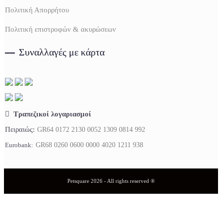
Πολιτική Απορρήτου
Πολιτική επιστροφών & ακυρώσεων
Συναλλαγές με κάρτα
Τραπεζικοί λογαριασμοί
Πειραιώς:
GR64 0172 2130 0052 1309 0814 992
Eurobank:
GR68 0260 0600 0000 4020 1211 938
Petsquare 2026 - All rights reserved ®