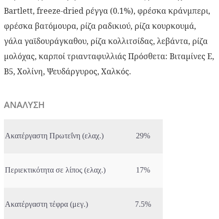
Bartlett, freeze-dried ρέγγα (0.1%), φρέσκα κράνμπερι,
φρέσκα βατόμουρα, ρίζα ραδικιού, ρίζα κουρκουμά,
γάλα γαϊδουράγκαθου, ρίζα κολλιτσίδας, λεβάντα, ρίζα
μολόχας, καρποί τριανταφυλλιάς Πρόσθετα: Βιταμίνες E,
B5, Χολίνη, Ψευδάργυρος, Χαλκός.
ΑΝΑΛΥΣΗ
Ακατέργαστη Πρωτεΐνη (ελαχ.)
29%
Περιεκτικότητα σε λίπος (ελαχ.)
17%
Ακατέργαστη τέφρα (μεγ.)
7.5%