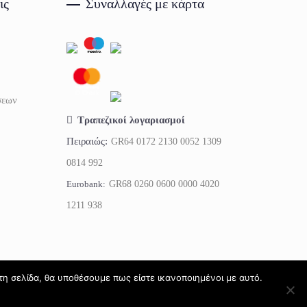
ις
Συναλλαγές με κάρτα
σεων
Τραπεζικοί λογαριασμοί
Πειραιώς:
GR64 0172 2130 0052 1309
0814 992
Eurobank:
GR68 0260 0600 0000 4020
1211 938
τη σελίδα, θα υποθέσουμε πως είστε ικανοποιημένοι με αυτό.
Petsquare 2026 - All rights reserved ®