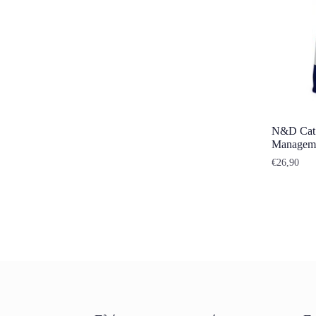
N&D Cat 
Manageme
€
26,90