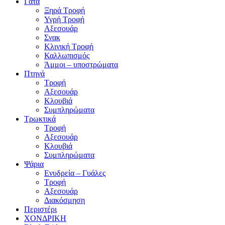
Γάτα
Ξηρά Τροφή
Υγρή Τροφή
Αξεσουάρ
Σνακ
Κλινική Τροφή
Καλλωπισμός
Άμμοι – υποστρώματα
Πτηνά
Τροφή
Αξεσουάρ
Κλουβιά
Συμπληρώματα
Τρωκτικά
Τροφή
Αξεσουάρ
Κλουβιά
Συμπληρώματα
Ψάρια
Ενυδρεία – Γυάλες
Τροφή
Αξεσουάρ
Διακόσμηση
Περιστέρι
ΧΟΝΔΡΙΚΗ