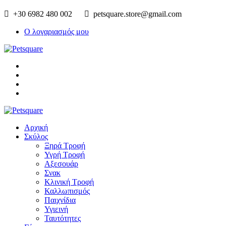
+30 6982 480 002
petsquare.store@gmail.com
Ο λογαριασμός μου
Αρχική
Σκύλος
Ξηρά Τροφή
Υγρή Τροφή
Αξεσουάρ
Σνακ
Κλινική Τροφή
Καλλωπισμός
Παιχνίδια
Υγιεινή
Ταυτότητες