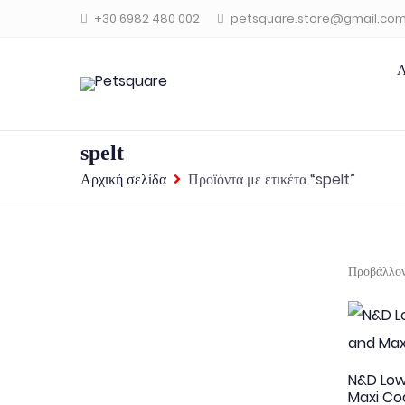
+30 6982 480 002
petsquare.store@gmail.co
Α
spelt
Αρχική σελίδα
Προϊόντα με ετικέτα “spelt”
Προβάλλον
N&D Low
Maxi Co