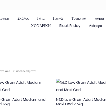
m
ρχική
Σκύλος
Γάτα
Πτηνά
Τρωκτικά
Ψάρια
ΧΟΝΔΡΙΚΗ
Black Friday
Διάφορα
ται όλα - 3 αποτελέσματα
 Grain Adult Medium and
N&D Low Grain Adult Medi
d 12kg
Maxi Cod 2,5kg