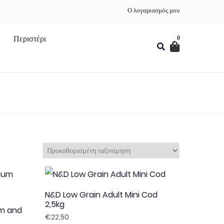
Ο λογαριασμός μου
Περιστέρι
0
N&D Low Grain Adult Mini Cod
2,5kg
um and
€
22,50