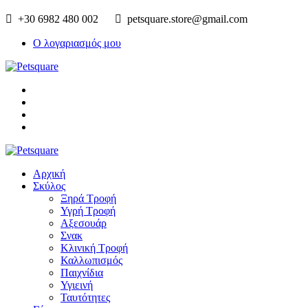
+30 6982 480 002
petsquare.store@gmail.com
Ο λογαριασμός μου
Αρχική
Σκύλος
Ξηρά Τροφή
Υγρή Τροφή
Αξεσουάρ
Σνακ
Κλινική Τροφή
Καλλωπισμός
Παιχνίδια
Υγιεινή
Ταυτότητες