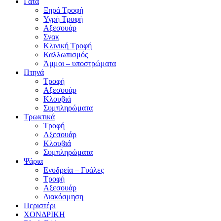
Γάτα
Ξηρά Τροφή
Υγρή Τροφή
Αξεσουάρ
Σνακ
Κλινική Τροφή
Καλλωπισμός
Άμμοι – υποστρώματα
Πτηνά
Τροφή
Αξεσουάρ
Κλουβιά
Συμπληρώματα
Τρωκτικά
Τροφή
Αξεσουάρ
Κλουβιά
Συμπληρώματα
Ψάρια
Ενυδρεία – Γυάλες
Τροφή
Αξεσουάρ
Διακόσμηση
Περιστέρι
ΧΟΝΔΡΙΚΗ