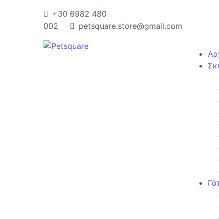
+30 6982 480
002
petsquare.store@gmail.com
Αρ
Σκ
Γά