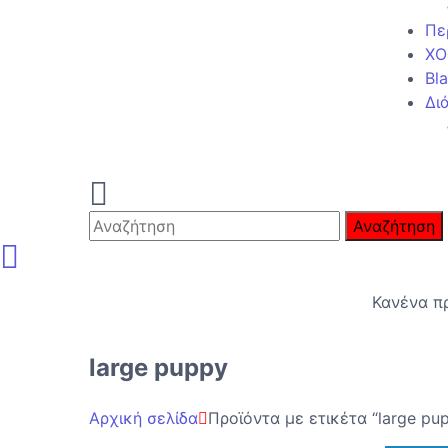
Πε
ΧΟ
Bla
Δι
Αναζήτηση
Κανένα πρ
large puppy
Αρχική σελίδα
Προϊόντα με ετικέτα “large pu