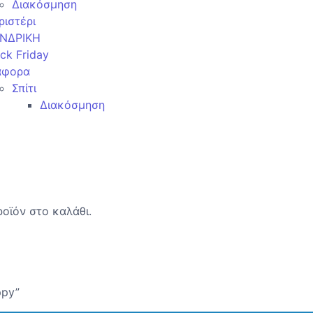
Διακόσμηση
ριστέρι
ΝΔΡΙΚΗ
ck Friday
άφορα
Σπίτι
Διακόσμηση
οϊόν στο καλάθι.
ppy”