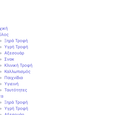
χική
ύλος
Ξηρά Τροφή
Υγρή Τροφή
Αξεσουάρ
Σνακ
Κλινική Τροφή
Καλλωπισμός
Παιχνίδια
Υγιεινή
Ταυτότητες
τα
Ξηρά Τροφή
Υγρή Τροφή
Αξεσουάρ