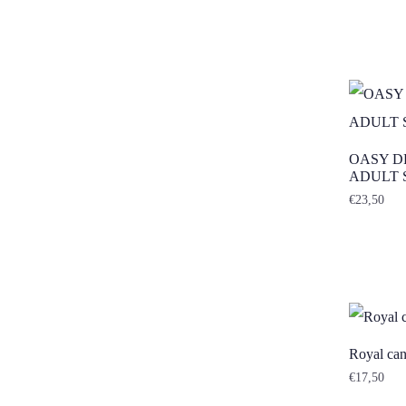
OASY D
ADULT 
€
23,50
Royal can
€
17,50