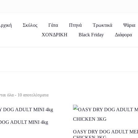
ρχική
Σκύλος
Γάτα
Πτηνά
Τρωκτικά
Ψάρια
ΧΟΝΔΡΙΚΗ
Black Friday
Διάφορα
ται όλα - 10 αποτελέσματα
DOG ADULT MINI 4kg
OASY DRY DOG ADULT ME
CHICKEN 3KG