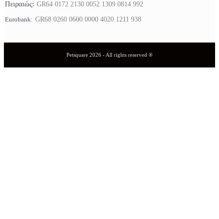
Πειραιώς:
GR64 0172 2130 0052 1309 0814 992
Eurobank:
GR68 0260 0600 0000 4020 1211 938
Petsquare 2026 - All rights reserved ®