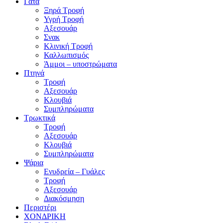
Γάτα
Ξηρά Τροφή
Υγρή Τροφή
Αξεσουάρ
Σνακ
Κλινική Τροφή
Καλλωπισμός
Άμμοι – υποστρώματα
Πτηνά
Τροφή
Αξεσουάρ
Κλουβιά
Συμπληρώματα
Τρωκτικά
Τροφή
Αξεσουάρ
Κλουβιά
Συμπληρώματα
Ψάρια
Ενυδρεία – Γυάλες
Τροφή
Αξεσουάρ
Διακόσμηση
Περιστέρι
ΧΟΝΔΡΙΚΗ