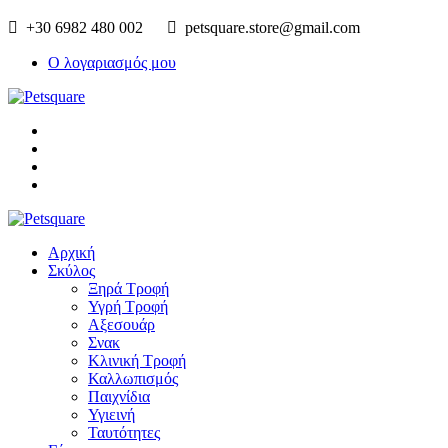
+30 6982 480 002
petsquare.store@gmail.com
Ο λογαριασμός μου
Αρχική
Σκύλος
Ξηρά Τροφή
Υγρή Τροφή
Αξεσουάρ
Σνακ
Κλινική Τροφή
Καλλωπισμός
Παιχνίδια
Υγιεινή
Ταυτότητες