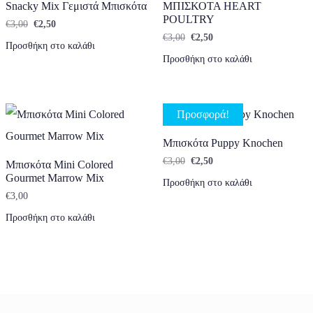
Snacky Mix Γεμιστά Μπισκότα
ΜΠΙΣΚΟΤΑ HEART
POULTRY
Original price was: €3,00.
Η τρέχουσα τιμή είναι: €2,50.
€
3,00
€
2,50
Original price was: €3,00.
Η τρέχουσα τιμή είναι: €
€
3,00
€
2,50
Προσθήκη στο καλάθι
Προσθήκη στο καλάθι
Προσφορά!
Μπισκότα Puppy Knochen
Original price was: €3,00.
Η τρέχουσα τιμή είναι: €
€
3,00
€
2,50
Μπισκότα Mini Colored
Gourmet Marrow Mix
Προσθήκη στο καλάθι
€
3,00
Προσθήκη στο καλάθι