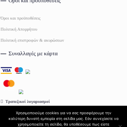
Όροι και προϋποθέσεις
Όροι και προϋποθέσεις
Πολιτική Απορρήτου
Πολιτική επιστροφών & ακυρώσεων
Συναλλαγές με κάρτα
Τραπεζικοί λογαριασμοί
Πειραιώς:
GR64 0172 2130 0052 1309 0814 992
Χρησιμοποιούμε cookies για να σας προσφέρουμε την
καλύτερη δυνατή εμπειρία στη σελίδα μας. Εάν συνεχίσετε να
Eurobank:
GR68 0260 0600 0000 4020 1211 938
χρησιμοποιείτε τη σελίδα, θα υποθέσουμε πως είστε