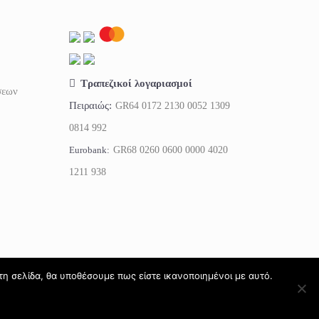
Τραπεζικοί λογαριασμοί
σεων
Πειραιώς:
GR64 0172 2130 0052 1309
0814 992
Eurobank:
GR68 0260 0600 0000 4020
1211 938
τη σελίδα, θα υποθέσουμε πως είστε ικανοποιημένοι με αυτό.
Petsquare 2026 - All rights reserved ®