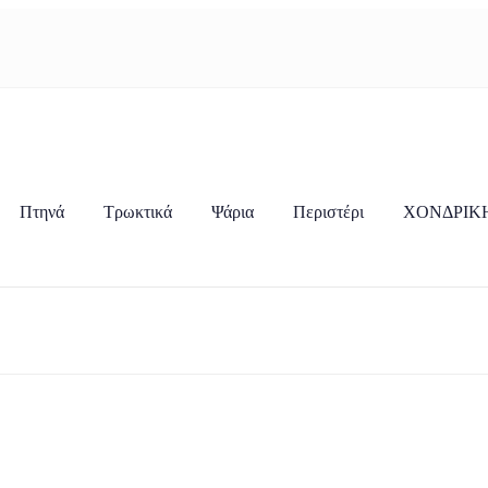
Πτηνά
Τρωκτικά
Ψάρια
Περιστέρι
ΧΟΝΔΡΙΚ