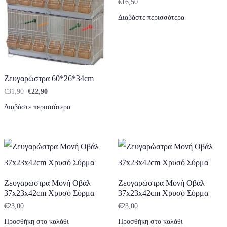
€
16,50
Διαβάστε περισσότερα
Ζευγαρώστρα 60*26*34cm
Original price was: €31,90.
Η τρέχουσα τιμή είναι: €22,90.
€
31,90
€
22,90
Διαβάστε περισσότερα
Ζευγαρώστρα Μονή Οβάλ
Ζευγαρώστρα Μονή Οβάλ
37x23x42cm Χρυσό Σύρμα
37x23x42cm Χρυσό Σύρμα
€
23,00
€
23,00
Προσθήκη στο καλάθι
Προσθήκη στο καλάθι