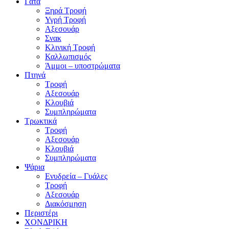
Γάτα
Ξηρά Τροφή
Υγρή Τροφή
Αξεσουάρ
Σνακ
Κλινική Τροφή
Καλλωπισμός
Άμμοι – υποστρώματα
Πτηνά
Τροφή
Αξεσουάρ
Κλουβιά
Συμπληρώματα
Τρωκτικά
Τροφή
Αξεσουάρ
Κλουβιά
Συμπληρώματα
Ψάρια
Ενυδρεία – Γυάλες
Τροφή
Αξεσουάρ
Διακόσμηση
Περιστέρι
ΧΟΝΔΡΙΚΗ