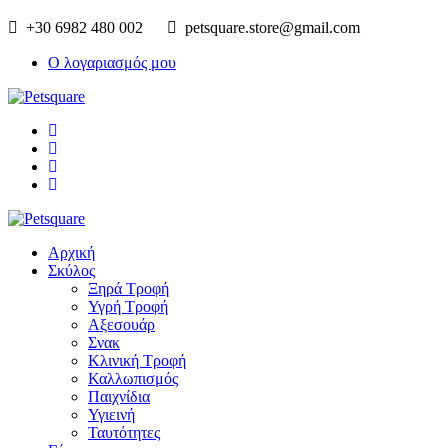
+30 6982 480 002
petsquare.store@gmail.com
Ο λογαριασμός μου
Αρχική
Σκύλος
Ξηρά Τροφή
Υγρή Τροφή
Αξεσουάρ
Σνακ
Κλινική Τροφή
Καλλωπισμός
Παιχνίδια
Υγιεινή
Ταυτότητες