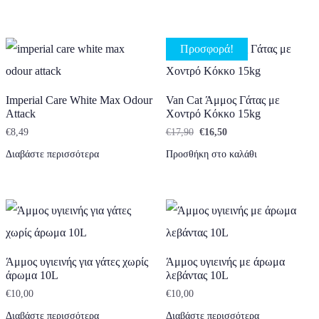
Προσφορά!
Imperial Care White Max Odour
Van Cat Άμμος Γάτας με
Attack
Χοντρό Κόκκο 15kg
Original price was: €17,90.
Η τρέχουσα τιμή είναι
€
8,49
€
17,90
€
16,50
Διαβάστε περισσότερα
Προσθήκη στο καλάθι
Άμμος υγιεινής για γάτες χωρίς
Άμμος υγιεινής με άρωμα
άρωμα 10L
λεβάντας 10L
€
10,00
€
10,00
Διαβάστε περισσότερα
Διαβάστε περισσότερα