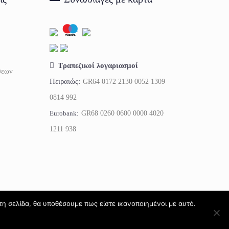
Τραπεζικοί λογαριασμοί
σεων
Πειραιώς:
GR64 0172 2130 0052 1309
0814 992
Eurobank:
GR68 0260 0600 0000 4020
1211 938
τη σελίδα, θα υποθέσουμε πως είστε ικανοποιημένοι με αυτό.
Petsquare 2026 - All rights reserved ®