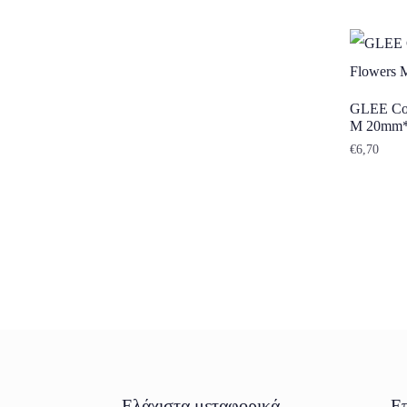
GLEE Col
M 20mm
€
6,70
Ελάχιστα μεταφορικά
Επ