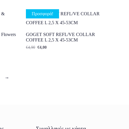
Προσφορά!
 Flowers
GOGET SOFT REFL/VE COLLAR
COFFEE L 2,5 X 45-53CM
Original price was: €4,90.
Η τρέχουσα τιμή είναι: €4,00.
€
4,90
€
4,00
→
ις
Συναλλαγές με κάρτα