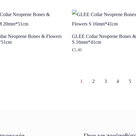
lar Neoprene Bones & Flowers
GLEE Collar Neoprene Bones &
*51cm
S 16mm*41cm
€
5,40
1
2
3
4
5
ικοινωνία
Όροι και προϋποθέσε