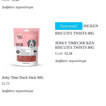
Διαβάστε περισσότερα
Προσφορά!
JERKY TIMECHICKEN
BISCUITS TWISTS 80G
Original price was: €3,00.
Η τρέχουσα τιμή είναι: €
€
3,00
€
2,50
Διαβάστε περισσότερα
Jerky Time Duck Stick 80G
€
2,70
Διαβάστε περισσότερα