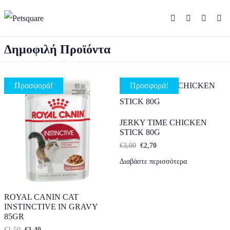
Δημοφιλή Προϊόντα
Προσφορά!
Προσφορά!
JERKY TIME CHICKEN
STICK 80G
Original price was: €3,00.
Η τρέχουσα τιμή είναι: €
€
3,00
€
2,70
Διαβάστε περισσότερα
ROYAL CANIN CAT
INSTINCTIVE IN GRAVY
85GR
Original price was: €1,50.
Η τρέχουσα τιμή είναι: €1,40.
€
1,50
€
1,40